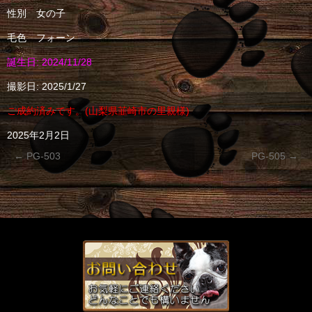
性別 女の子
毛色 フォーン
誕生日: 2024/11/28
撮影日: 2025/1/27
ご成約済みです。(山梨県韮崎市の里親様)
2025年2月2日
←
PG-503
PG-505
→