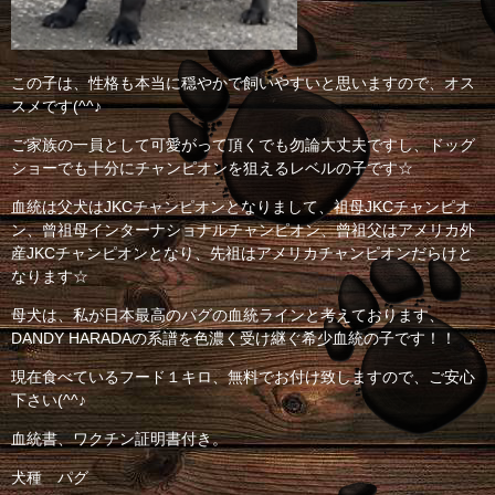
この子は、性格も本当に穏やかで飼いやすいと思いますので、オス
スメです(^^♪
ご家族の一員として可愛がって頂くでも勿論大丈夫ですし、ドッグ
ショーでも十分にチャンピオンを狙えるレベルの子です☆
血統は父犬はJKCチャンピオンとなりまして、祖母JKCチャンピオ
ン、曾祖母インターナショナルチャンピオン、曾祖父はアメリカ外
産JKCチャンピオンとなり、先祖はアメリカチャンピオンだらけと
なります☆
母犬は、私が日本最高のパグの血統ラインと考えております、
DANDY HARADAの系譜を色濃く受け継ぐ希少血統の子です！！
現在食べているフード１キロ、無料でお付け致しますので、ご安心
下さい(^^♪
血統書、ワクチン証明書付き。
犬種 パグ