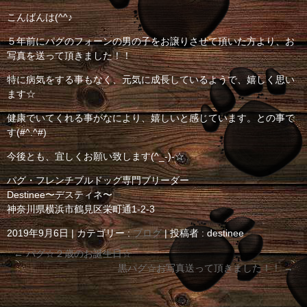
こんばんは(^^♪
５年前にパグのフォーンの男の子をお譲りさせて頂いた方より、お
写真を送って頂きました！！
特に病気をする事もなく、元気に成長しているようで、嬉しく思い
ます☆
健康でいてくれる事がなにより、嬉しいと感じています。との事で
す(#^.^#)
今後とも、宜しくお願い致します(^_-)-☆
パグ・フレンチブルドッグ専門ブリーダー
Destinee〜デスティネ〜
神奈川県横浜市鶴見区栄町通1-2-3
2019年9月6日
|
カテゴリー :
ブログ
|
投稿者 : destinee
←
パグ☆２歳のお誕生日☆
黒パグ☆お写真送って頂きました！！
→