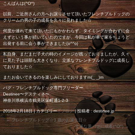
こんばんは(^O^)
以前、ご近所さんの方へお譲りさせて頂いたフレンチブルドッグの
クリームの男の子の成長を久々に見れました☆
何度か連れて来て頂いたにもかかわらず、タイミングが合わずに会
えずという事が続いていたのですが、今回は私が車で家をちょうど
出発する前に会う事ができました(o^^o)
私自身、まだまだ子犬の時のイメージが残っておりましたが、久々
に見た子は頭部も大きくなり、立派なフレンチブルドッグに成長し
ておりました☆
またお会いできるのを楽しみにしておりますm(_ _)m
パグ・フレンチブルドッグ専門ブリーダー
Destinee〜デスティネ〜
神奈川県横浜市鶴見区栄町通1-2-3
2018年2月18日
|
カテゴリー :
ブログ
|
投稿者 : destinee.jp
←
フレンチブルドッグ☆3 歳のお誕生日☆
立派な黒パグに成長(^O^)
→