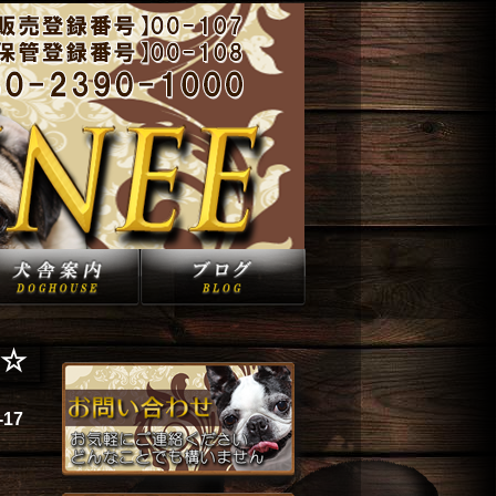
☆
-17