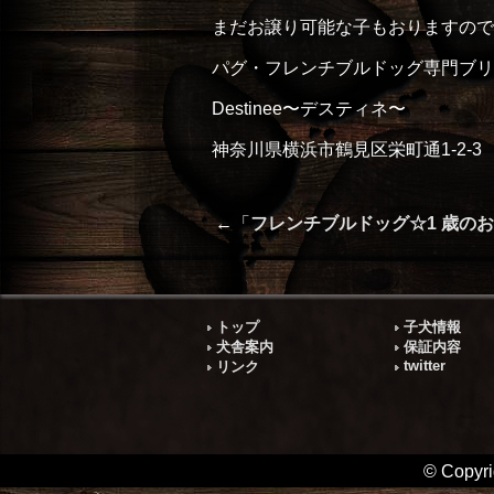
まだお譲り可能な子もおりますので
パグ・フレンチブルドッグ専門ブリ
Destinee〜デスティネ〜
神奈川県横浜市鶴見区栄町通1-2-3
←「
フレンチブルドッグ☆1 歳の
トップ
子犬情報
犬舎案内
保証内容
twitter
リンク
© Cop