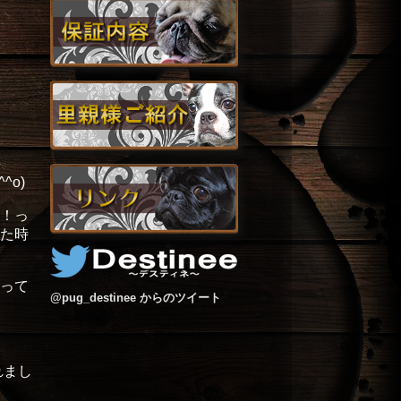
^o)
！っ
た時
って
@pug_destinee からのツイート
れまし