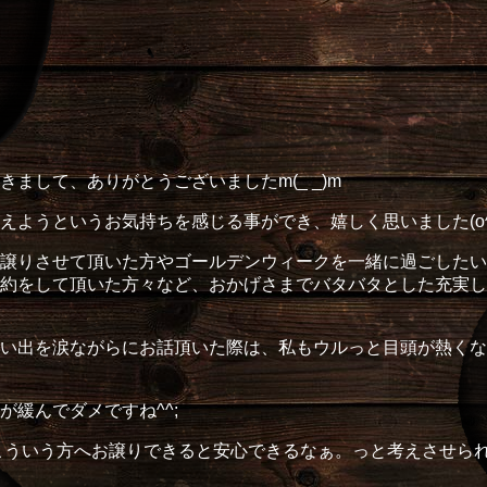
まして、ありがとうございましたm(_ _)m
を迎えようというお気持ちを感じる事ができ、嬉しく思いました(o^
譲りさせて頂いた方やゴールデンウィークを一緒に過ごしたい
約をして頂いた方々など、おかげさまでバタバタとした充実し
い出を涙ながらにお話頂いた際は、私もウルっと目頭が熱くな
緩んでダメですね^^;
こういう方へお譲りできると安心できるなぁ。っと考えさせら