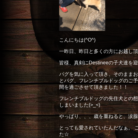
こんにちは(^O^)
一昨日、昨日と多くの方にお越し頂き
皆様、真剣にDestineeの子犬達
パグを気に入って頂き、そのままお
とパグ、フレンチブルドッグのご予
間を過ごさせて頂きました！！
フレンチブルドッグの先住犬との想
しまいました(>_<)
やっぱり、、、歳を重ねると、涙腺が
とっても愛されていたんだなぁ。 
た☆