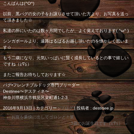
こんばんは(^O^)
以前、黒パグの女の子をお譲りさせて頂いた方より、お写真を送っ
て頂きました☆
私達の所にいたのは数ヶ月間でしたが、よく覚えております( ^ω^ )
シンガポールより、遠路はるばるお越し頂いたのを懐かしく思いま
す☆
もう二歳になり、元気いっぱいに賢く成長しているとの事で嬉しい
ですね（≧∇≦）
またご報告お待ちしております☆
パグ•フレンチブルドッグ専門ブリーダー
Destinee〜デスティネ〜
神奈川県横浜市鶴見区栄町通1-2-3
2016年9月13日
|
カテゴリー :
ブログ
|
投稿者 : destinee.jp
←
お腹を豪快に出してゴロンと！笑
3歳のお誕生日です（≧∇≦）
→