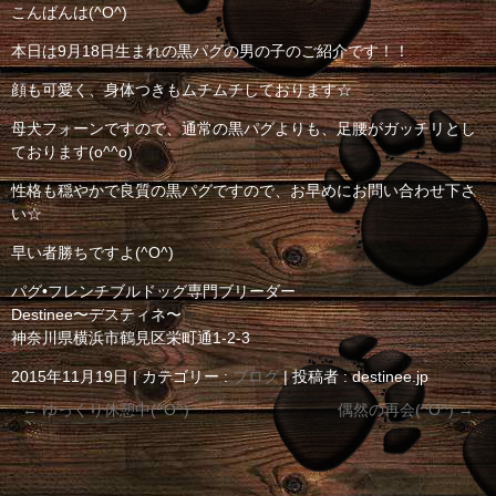
こんばんは(^O^)
本日は9月18日生まれの黒パグの男の子のご紹介です！！
顔も可愛く、身体つきもムチムチしております☆
母犬フォーンですので、通常の黒パグよりも、足腰がガッチリとし
ております(o^^o)
性格も穏やかで良質の黒パグですので、お早めにお問い合わせ下さ
い☆
早い者勝ちですよ(^O^)
パグ•フレンチブルドッグ専門ブリーダー
Destinee〜デスティネ〜
神奈川県横浜市鶴見区栄町通1-2-3
2015年11月19日
|
カテゴリー :
ブログ
|
投稿者 : destinee.jp
←
ゆっくり休憩中(^O^)
偶然の再会(^O^)
→