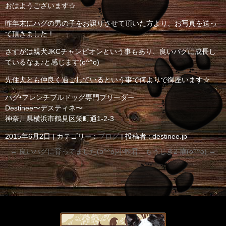
おはようございます☆
昨年末にパグの男の子をお譲りさせて頂いた方より、お写真を送っ
て頂きました！
さすがは親犬JKCチャンピオンという事もあり、良いパグに成長し
ているなぁ♪と感じます(o^^o)
先住犬とも仲良く過ごしているという事で何よりで御座います☆
パグ•フレンチブルドッグ専門ブリーダー
Destinee〜デスティネ〜
神奈川県横浜市鶴見区栄町通1-2-3
2015年6月2日
|
カテゴリー :
ブログ
|
投稿者 : destinee.jp
←
良いパグに育ってました(o^^o)
小鉄君、もうじき2 歳(o^^o)
→