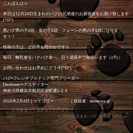
こんばんは☆
本日は12月24日生まれのパグの兄弟達のお昼寝姿をお届け致します
(^O^)
黒パグ男の子2頭、女の子2頭、フォーンの男の子1頭になりま
す！！
性格の方は、どの子も穏やかです☆
毎日、離乳食をバクバク食べ、日々成長中で御座います（≧∇≦）
お問い合わせはお早めにどうぞ(^O^)
パグ•フレンチブルドッグ専門ブリーダー
Destinee〜デスティネ〜
神奈川県横浜市鶴見区栄町通1-2-3
2015年2月4日
|
カテゴリー :
ブログ
|
投稿者 : destinee.jp
←
お写真送って頂きました(^O^)
12月24日生まれ パグ 兄弟達その2
→