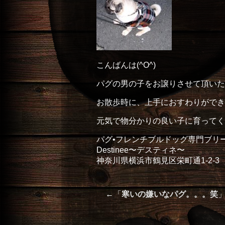
こんばんは(^O^)
パグの男の子をお譲りさせて頂いた
お散歩時に、上手におすわりができ
元気で物分かりの良い子に育ってくれ
パグ•フレンチブルドッグ専門ブリ
Destinee〜デスティネ〜
神奈川県横浜市鶴見区栄町通1-2-3
←「
寒いの嫌いなパグ。。。笑