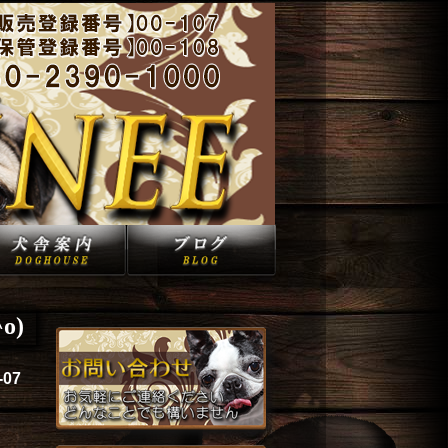
o)
-07